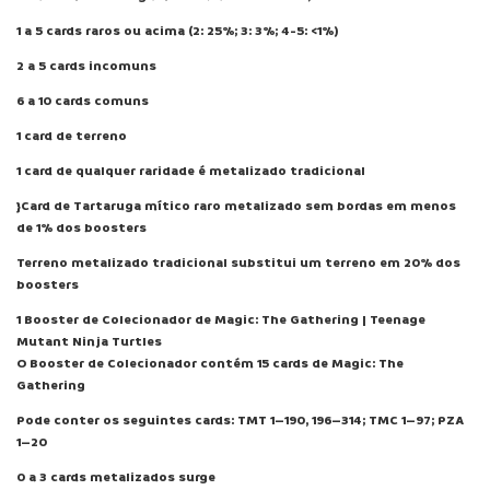
1 a 5 cards raros ou acima (2: 25%; 3: 3%; 4-5: <1%)
2 a 5 cards incomuns
6 a 10 cards comuns
1 card de terreno
1 card de qualquer raridade é metalizado tradicional
}Card de Tartaruga mítico raro metalizado sem bordas em menos
de 1% dos boosters
Terreno metalizado tradicional substitui um terreno em 20% dos
boosters
1 Booster de Colecionador de Magic: The Gathering | Teenage
Mutant Ninja Turtles
O Booster de Colecionador contém 15 cards de Magic: The
Gathering
Pode conter os seguintes cards: TMT 1–190, 196–314; TMC 1–97; PZA
1–20
0 a 3 cards metalizados surge