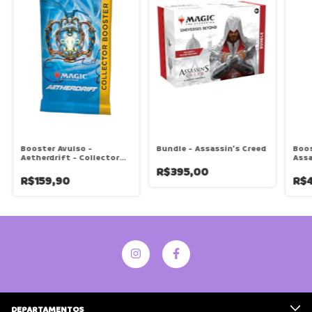
Booster Avulso -
Bundle - Assassin's Creed
Boos
Aetherdrift - Collector
Assa
Booster
Bey
R$395,00
R$159,90
R$
DEPARTAMENTOS