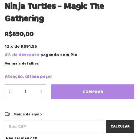
Ninja Turtles - Magic The
Gathering
R$890,00
12
x
de
R$91,55
4% de desconto
pagando com Pix
Ver mais detalhes
Atenção, última peça!
ALTERAR CEP
Entregas para o CEP:
Meios de envio
CALCULAR
Não sei meu CEP