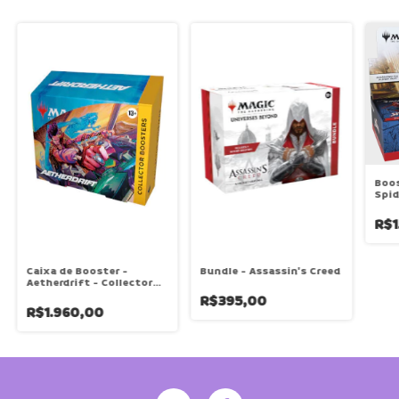
Boos
Spid
Boo
R$1
Caixa de Booster -
Bundle - Assassin's Creed
Aetherdrift - Collector
Booster
R$395,00
R$1.960,00