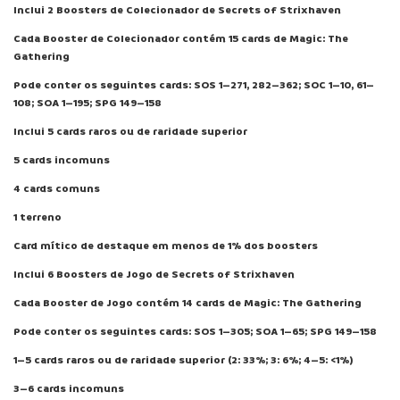
Inclui 2 Boosters de Colecionador de Secrets of Strixhaven
Cada Booster de Colecionador contém 15 cards de Magic: The
Gathering
Pode conter os seguintes cards: SOS 1–271, 282–362; SOC 1–10, 61–
108; SOA 1–195; SPG 149–158
Inclui 5 cards raros ou de raridade superior
5 cards incomuns
4 cards comuns
1 terreno
Card mítico de destaque em menos de 1% dos boosters
Inclui 6 Boosters de Jogo de Secrets of Strixhaven
Cada Booster de Jogo contém 14 cards de Magic: The Gathering
Pode conter os seguintes cards: SOS 1–305; SOA 1–65; SPG 149–158
1–5 cards raros ou de raridade superior (2: 33%; 3: 6%; 4–5: <1%)
3–6 cards incomuns