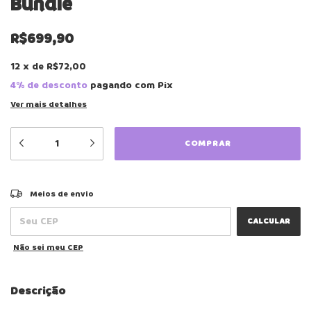
Bundle
R$699,90
12
x
de
R$72,00
4% de desconto
pagando com Pix
Ver mais detalhes
ALTERAR CEP
Entregas para o CEP:
Meios de envio
CALCULAR
Não sei meu CEP
Descrição