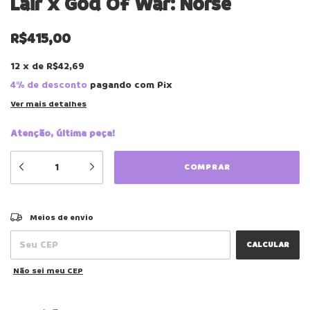
Lair x God Of War: Norse
R$415,00
12
x
de
R$42,69
4% de desconto
pagando com Pix
Ver mais detalhes
Atenção, última peça!
ALTERAR CEP
Entregas para o CEP:
Meios de envio
CALCULAR
Não sei meu CEP