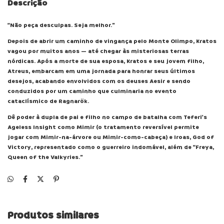
Descrição
“Não peça desculpas. Seja melhor.”
Depois de abrir um caminho de vingança pelo Monte Olimpo, Kratos
vagou por muitos anos — até chegar às misteriosas terras
nórdicas. Após a morte de sua esposa, Kratos e seu jovem filho,
Atreus, embarcam em uma jornada para honrar seus últimos
desejos, acabando envolvidos com os deuses Aesir e sendo
conduzidos por um caminho que culminaria no evento
cataclísmico de Ragnarök.
Dê poder à dupla de pai e filho no campo de batalha com Teferi's
Ageless Insight como Mimir (o tratamento reversível permite
jogar com Mimir-na-árvore ou Mimir-como-cabeça) e Iroas, God of
Victory, representado como o guerreiro indomável, além de “Freya,
Queen of the Valkyries.”
Produtos similares