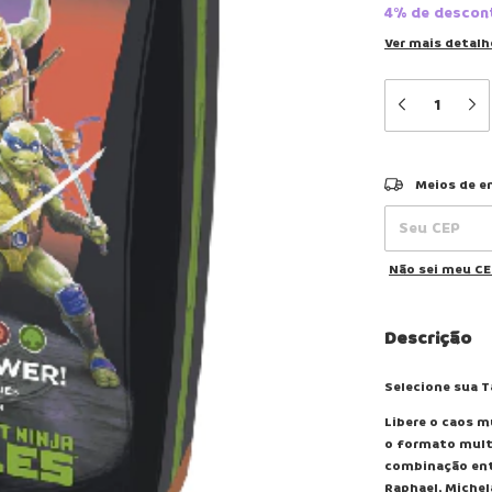
4% de descon
Ver mais detalh
Entregas para o
Meios de e
Não sei meu C
Descrição
Selecione sua T
Libere o caos 
o formato mult
combinação entr
Raphael, Michel