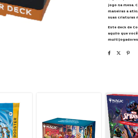
jogo na mesa. C
maneiras a atin
suas criaturas
Este deck de C
aquilo que você
multijogadores