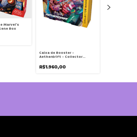
e Marvel's
cene Box
Caixa de Booster -
Bundle - Assass
Aetherdrift - Collector
Booster
R$395,00
R$1.960,00