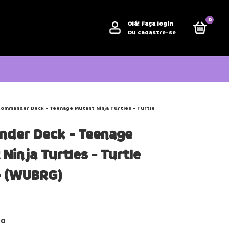
0
Olá!
Faça login
Ou cadastre-se
ommander Deck - Teenage Mutant Ninja Turtles - Turtle
der Deck - Teenage
Ninja Turtles - Turtle
- (WUBRG)
80