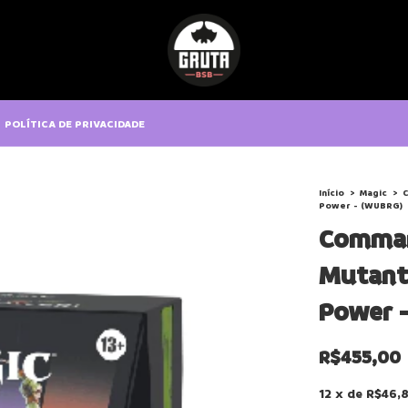
POLÍTICA DE PRIVACIDADE
Início
>
Magic
>
C
Power - (WUBRG)
Comman
Mutant 
Power 
R$455,00
12
x
de
R$46,