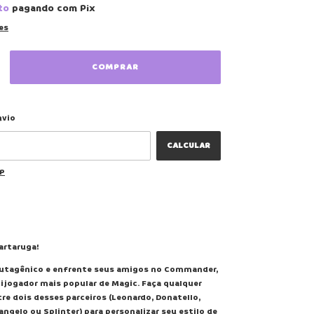
to
pagando com Pix
es
ALTERAR CEP
 CEP:
nvio
CALCULAR
EP
artaruga!
mutagênico e enfrente seus amigos no Commander,
ijogador mais popular de Magic. Faça qualquer
e dois desses parceiros (Leonardo, Donatello,
angelo ou Splinter) para personalizar seu estilo de