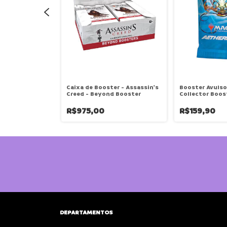
er -
Caixa de Booster - Assassin's
Booster Avulso 
Play Booster
Creed - Beyond Booster
Collector Boos
R$975,00
R$159,90
DEPARTAMENTOS