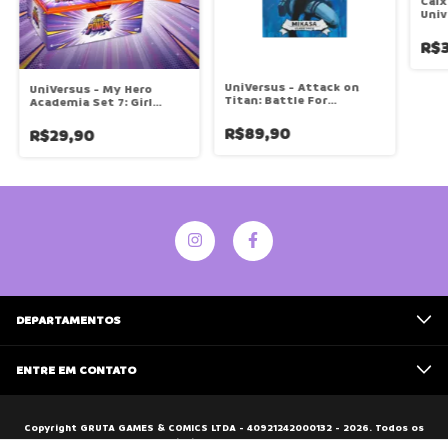
Caix
Univ
Stri
R$3
UniVersus - Attack on
UniVersus - My Hero
Titan: Battle For
Academia Set 7: Girl
Humanity Clash Deck -
Power Booster Unitário
Mikasa
R$89,90
R$29,90
DEPARTAMENTOS
ENTRE EM CONTATO
Copyright GRUTA GAMES & COMICS LTDA - 40921242000132 - 2026. Todos os
direitos reservados.