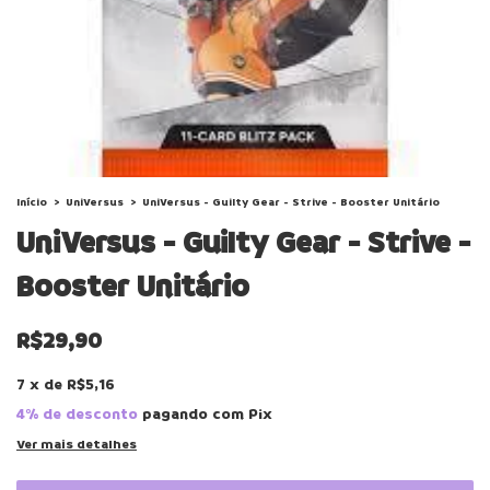
Início
>
UniVersus
>
UniVersus - Guilty Gear - Strive - Booster Unitário
UniVersus - Guilty Gear - Strive -
Booster Unitário
R$29,90
7
x
de
R$5,16
4% de desconto
pagando com Pix
Ver mais detalhes