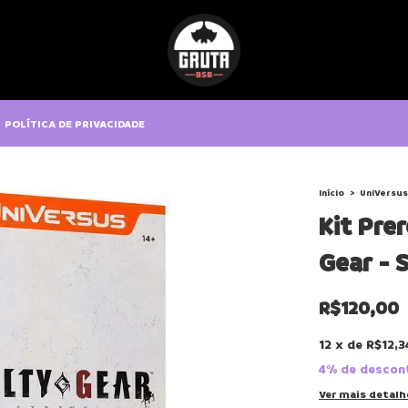
POLÍTICA DE PRIVACIDADE
Início
>
UniVersus
Kit Pre
Gear - S
R$120,00
12
x
de
R$12,3
4% de descon
Ver mais detalh