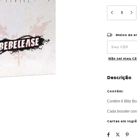
Entregas para o
Meios de e
Não sei meu C
Descrição
Contém:
Contém 6 Blitz B
Cada booster cont
Cartas em Inglê