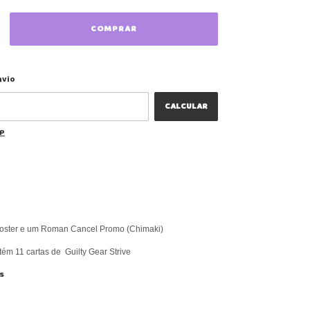
ALTERAR CEP
 CEP:
nvio
CALCULAR
EP
ooster e um Roman Cancel Promo (Chimaki)
ém 11 cartas de Guilty Gear Strive
s