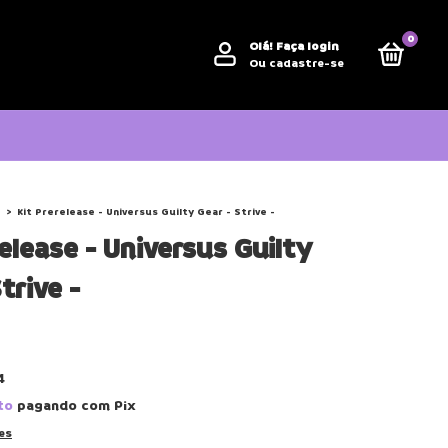
0
Olá!
Faça login
Ou cadastre-se
>
Kit Prerelease - Universus Guilty Gear - Strive -
release - Universus Guilty
trive -
4
to
pagando com Pix
es