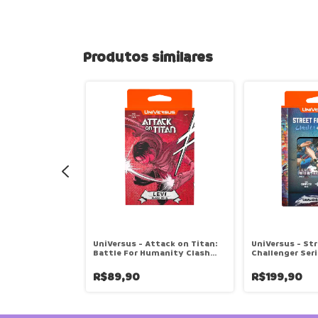
Produtos similares
tack on Titan:
UniVersus - Attack on Titan:
UniVersus - Str
manity Booster
Battle For Humanity Clash
Challenger Seri
Deck - Levi
Jamie
R$89,90
R$199,90