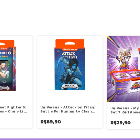
eet Fighter 6:
UniVersus - Attack on Titan:
UniVersus - My
es - Chun-Li &
Battle For Humanity Clash
Set 7: Girl Pow
Deck - Mikasa
Unitário
R$89,90
R$29,90