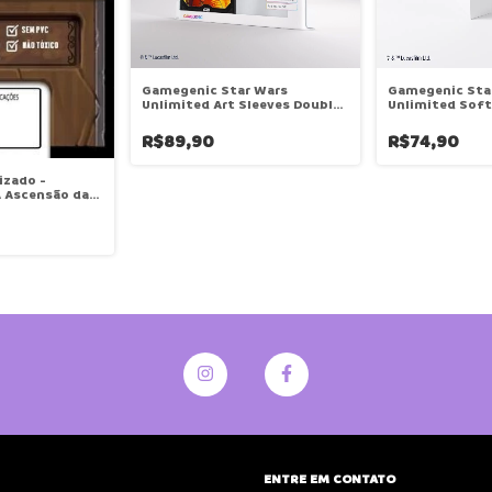
Gamegenic Star Wars
Gamegenic Sta
Unlimited Art Sleeves Double
Unlimited Soft
Sleeving Pack - Luke
Skywalker
R$89,90
R$74,90
izado -
A Ascensão das
0x50)
ENTRE EM CONTATO