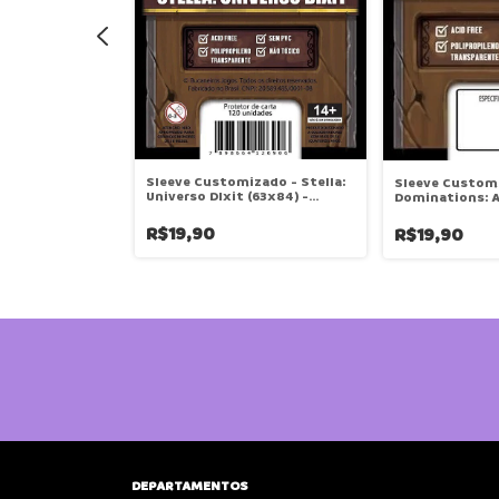
Sleeve Customizado - Stella:
Sleeve Custom
Universo DIxit (63x84) -
Dominations: 
IMERA (43 X 65)
Bucaneiros
Civilizações (5
R$19,90
R$19,90
DEPARTAMENTOS