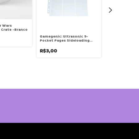
r Wars
 Crate -Branco
Gamegenic: Ultrasonic 9-
Pocket Pages Sideloading
Display (Transparente)
R$3,00
Sleeve Quadrad
Bucaneiros
R$19,90