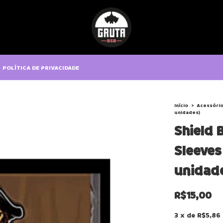
POLÍTICA DE PRIVACIDADE
Início
>
Acessóri
unidades)
Shield 
Sleeves
unidad
R$15,00
3
x
de
R$5,86