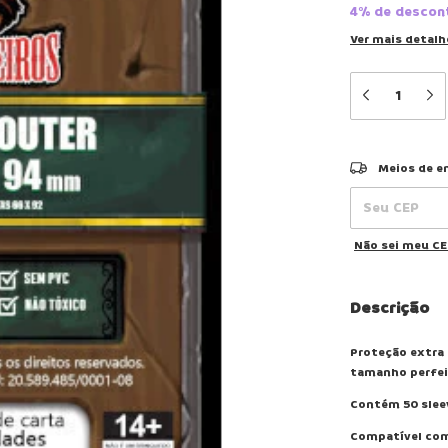
4% de descon
Ver mais detalh
Entregas para o
Meios de e
Não sei meu C
Descrição
Proteção extra 
tamanho perfeit
Contém 50 slee
Compatível com