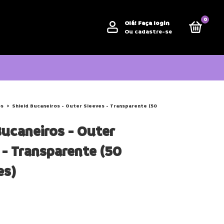
0
Olá!
Faça login
Ou cadastre-se
os
>
Shield Bucaneiros - Outer Sleeves - Transparente (50
Bucaneiros - Outer
 - Transparente (50
es)