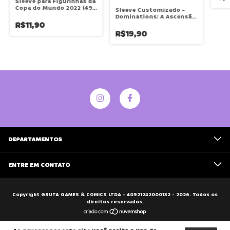
Sleeve para Figurinhas da
Copa do Mundo 2022 (49
Sleeve Customizado -
x 65) - Bucaneiros
Dominations: A Ascensão
das Civilizações (50x50)
R$11,90
R$19,90
DEPARTAMENTOS
ENTRE EM CONTATO
Copyright GRUTA GAMES & COMICS LTDA - 40921242000132 - 2026. Todos os
direitos reservados.