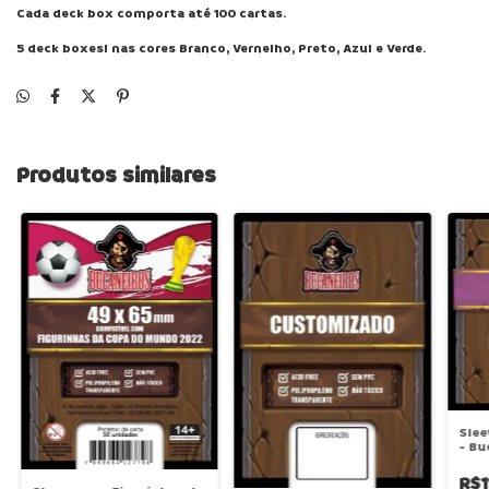
Cada deck box comporta até 100 cartas.
5 deck boxesl nas cores Branco, Vernelho, Preto, Azul e Verde.
Produtos similares
Slee
- Bu
R$1