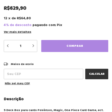
R$629,90
12
x
de
R$64,80
4% de desconto
pagando com Pix
Ver mais detalhes
ALTERAR CEP
Entregas para o CEP:
Meios de envio
CALCULAR
Não sei meu CEP
Descrição
5 Deck Box para cards Pokémon, Magic, One Piece Card Game, ect.