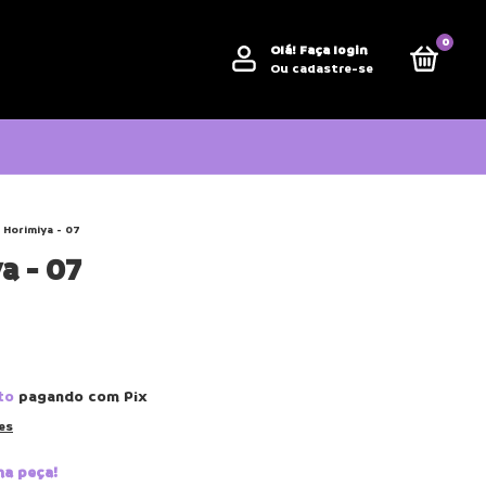
0
Olá!
Faça login
Ou cadastre-se
Horimiya - 07
a - 07
to
pagando com Pix
es
ma peça!