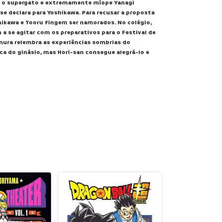
, o supergato e extremamente míope Yanagi
se declara para Yoshikawa. Para recusar a proposta
ikawa e Tooru fingem ser namorados. No colégio,
 se agitar com os preparativos para o Festival de
mura relembra as experiências sombrias do
oca do ginásio, mas Hori-san consegue alegrá-lo e