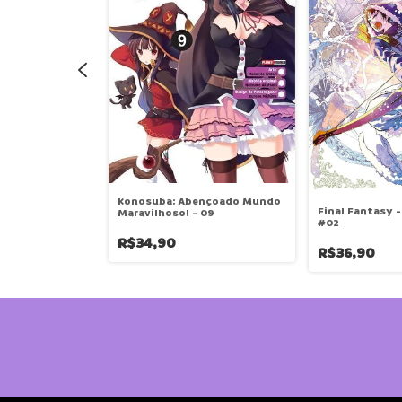
Konosuba: Abençoado Mundo
i: Uma
Final Fantasy 
Maravilhoso! - 09
e - 01
#02
R$34,90
R$36,90