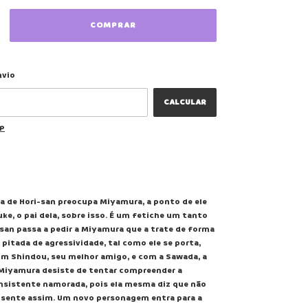
ALTERAR CEP
 CEP:
nvio
CALCULAR
EP
a de Hori-san preocupa Miyamura, a ponto de ele
ke, o pai dela, sobre isso. É um fetiche um tanto
-san passa a pedir a Miyamura que a trate de forma
 pitada de agressividade, tal como ele se porta,
om Shindou, seu melhor amigo, e com a Sawada, a
 Miyamura desiste de tentar compreender a
insistente namorada, pois ela mesma diz que não
 sente assim. Um novo personagem entra para a