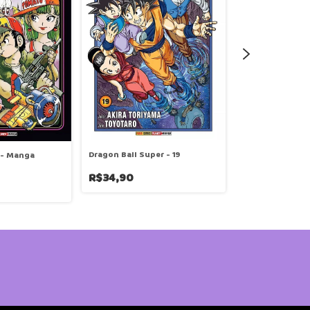
Dragon Ball Super - 19
 - Manga
Tengoku Daima
Paraíso Ilusório
R$34,90
R$33,90