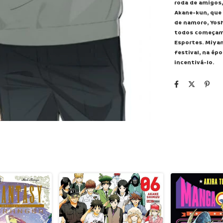
roda de amigos
Akane-kun, que 
de namoro, Yosh
todos começam a
Esportes. Miya
festival, na ép
incentivá-lo.