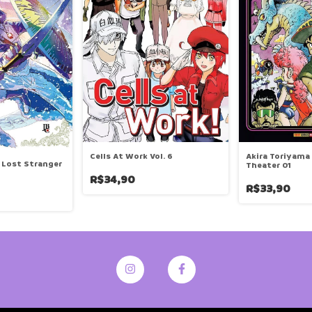
Cells At Work Vol. 6
Akira Toriyama
- Lost Stranger
Theater 01
R$34,90
R$33,90