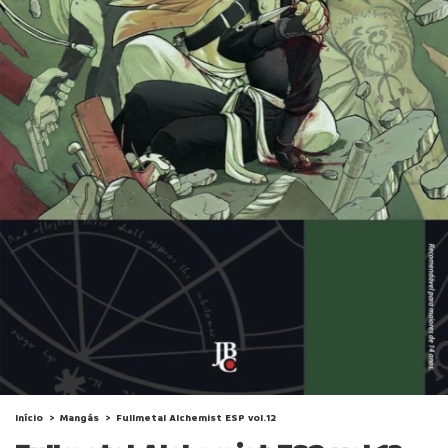
Início
>
Mangás
>
Fullmetal Alchemist ESP vol.12