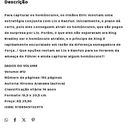
Descrição
Para capturar os homúnculos, os irmãos Elric montam uma
estratégia conjunta com Lin e Ranfun. Inicialmente, o plano dá
certo, pois eles conseguem atrair os homúnculos, que são pegos
de surpresa por Lin. Porém, o que eles não esperavam era King
Bradley ser o homúnculo atraído, e o príncipe de Xing é
rapidamente encurralado em razão da diferença esmagadora de
força…! Que opções restam ao Lin e Ranfun para se livrarem da
ameaça do Führer e ainda capturar algum homúnculo?!
DADOS DO VOLUME
Volume: #12
Número de páginas: 192 páginas
Autoria: Hiromu Arakawa (autora)
Classificação etária: 14 anos
Formato: 13,5 x 20,5 cm
Preço: R$ 29,90
ISBN: 9788545702979