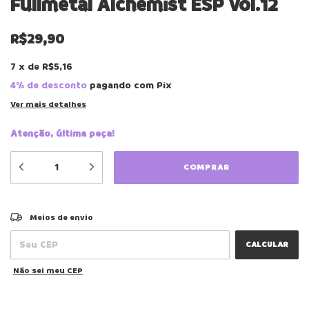
Fullmetal Alchemist ESP vol.12
R$29,90
7
x
de
R$5,16
4% de desconto
pagando com Pix
Ver mais detalhes
Atenção, última peça!
ALTERAR CEP
Entregas para o CEP:
Meios de envio
CALCULAR
Não sei meu CEP