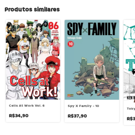
Produtos similares
Cells At Work Vol. 6
Spy X Family - 10
Toky
R$34,90
R$37,90
R$3