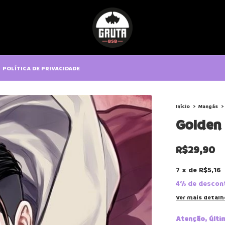
POLÍTICA DE PRIVACIDADE
Início
>
Mangás
>
Golden 
R$29,90
7
x
de
R$5,16
4% de descon
Ver mais detalh
Atenção, últi