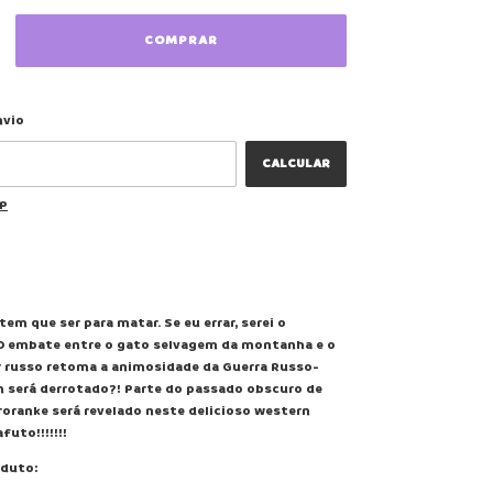
ALTERAR CEP
 CEP:
nvio
CALCULAR
EP
tem que ser para matar. Se eu errar, serei o
 O embate entre o gato selvagem da montanha e o
r russo retoma a animosidade da Guerra Russo-
 será derrotado?! Parte do passado obscuro de
iroranke será revelado neste delicioso western
futo!!!!!!!
oduto: