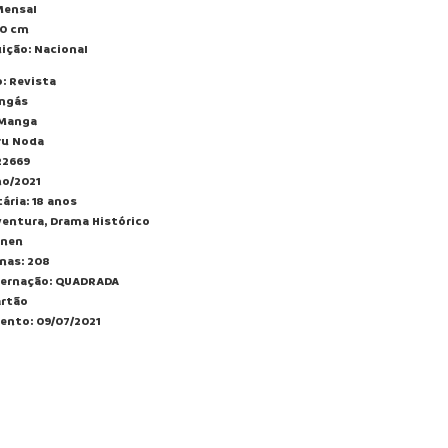
Mensal
20 cm
uição: Nacional
: Revista
ngás
 Manga
ru Noda
22669
ho/2021
ária: 18 anos
ventura, Drama Histórico
inen
nas: 208
ernação: QUADRADA
artão
ento: 09/07/2021