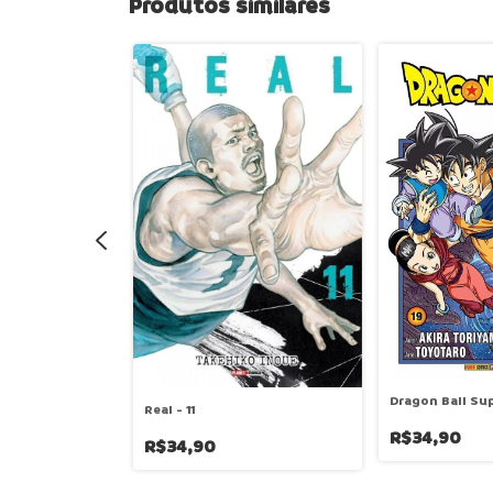
Produtos similares
Dragon Ball Sup
ençoado Mundo
Real - 11
 09
R$34,90
R$34,90