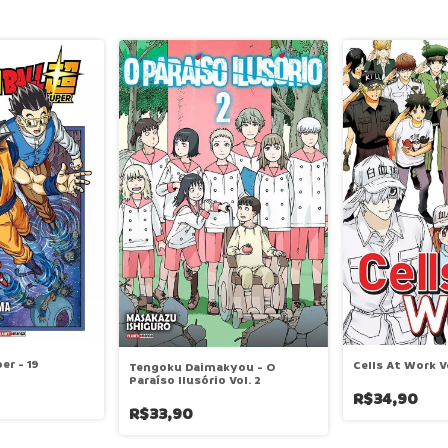
er - 19
Cells At Work Vo
Tengoku Daimakyou - O
Paraíso Ilusório Vol. 2
R$34,90
R$33,90