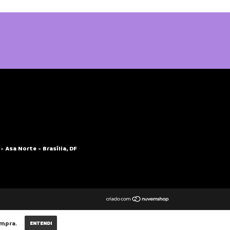
- Asa Norte - Brasília, DF
ompra.
ENTENDI