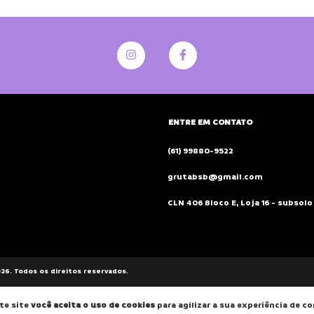
ENTRE EM CONTATO
(61) 99880-9522
grutabsb@gmail.com
CLN 406 Bloco E, Loja 16 - subsolo 
26. Todos os direitos reservados.
te site
você aceita o uso de cookies
para agilizar a sua experiência de c