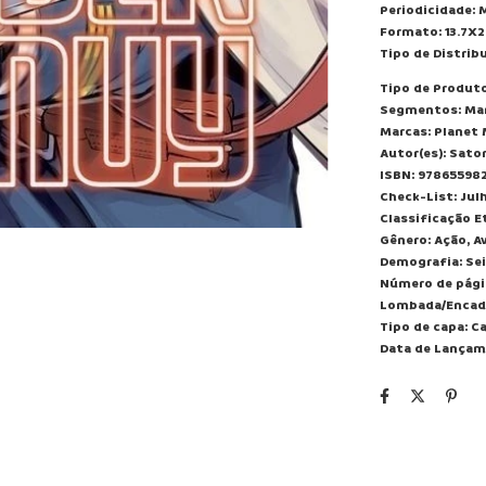
Periodicidade: 
Formato: 13.7X
Tipo de Distrib
Tipo de Produto
Segmentos: Ma
Marcas: Planet
Autor(es): Sato
ISBN: 97865598
Check-List: Jul
Classificação Et
Gênero: Ação, A
Demografia: Se
Número de pági
Lombada/Encad
Tipo de capa: C
Data de Lançam