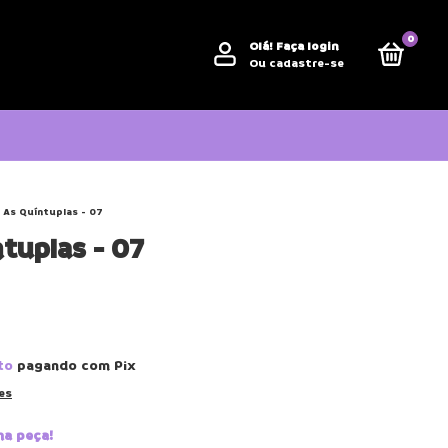
0
Olá!
Faça login
Ou cadastre-se
As Quíntuplas - 07
tuplas - 07
to
pagando com Pix
es
ma peça!