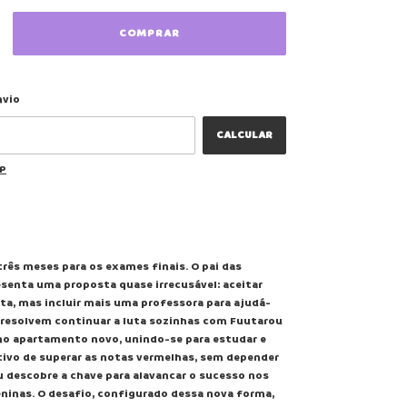
ALTERAR CEP
 CEP:
nvio
CALCULAR
EP
rês meses para os exames finais. O pai das
senta uma proposta quase irrecusável: aceitar
ta, mas incluir mais uma professora para ajudá-
 resolvem continuar a luta sozinhas com Fuutarou
o apartamento novo, unindo-se para estudar e
tivo de superar as notas vermelhas, sem depender
u descobre a chave para alavancar o sucesso nos
ninas. O desafio, configurado dessa nova forma,