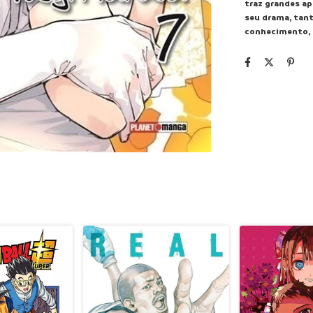
traz grandes ap
seu drama, tan
conhecimento, 