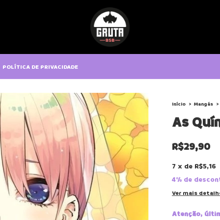
POLÍTICA DE PRIVACIDADE
Início
>
Mangás
>
As Quín
R$29,90
7
x
de
R$5,16
4% de descon
Ver mais detalh
Atenção, últi