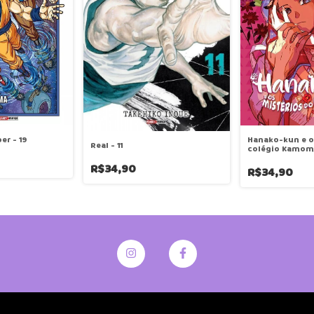
er - 19
Hanako-kun e o
Real - 11
colégio Kamome
R$34,90
R$34,90