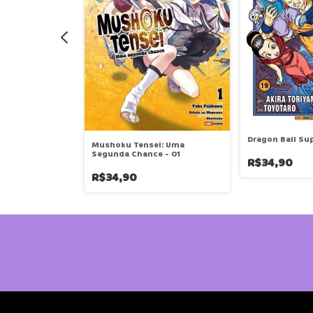
Dragon Ball Sup
kyou - O
Mushoku Tensei: Uma
 Vol. 2
Segunda Chance - 01
R$34,90
R$34,90