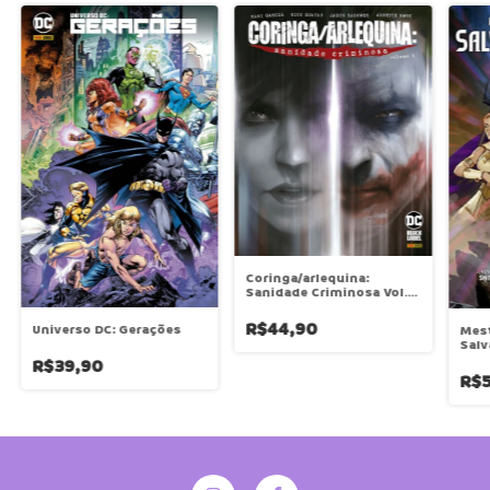
Coringa/arlequina:
Sanidade Criminosa Vol.
03
R$44,90
Universo DC: Gerações
Mest
Salv
R$39,90
R$5