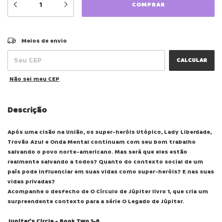
ALTERAR CEP
Entregas para o CEP:
Meios de envio
CALCULAR
Não sei meu CEP
Descrição
Após uma cisão na União, os super-heróis Utópico, Lady Liberdade,
Trovão Azul e Onda Mental continuam com seu bom trabalho
salvando o povo norte-americano. Mas será que eles estão
realmente salvando a todos? Quanto do contexto social de um
país pode influenciar em suas vidas como super-heróis? E nas suas
vidas privadas?
Acompanhe o desfecho de O Círculo de Júpiter livro 1, que cria um
surpreendente contexto para a série O Legado de Júpiter.
Jupiter's Circle - Book Two 1-6