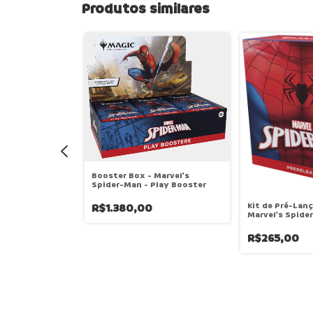
Produtos similares
Booster Box - Marvel's
Spider-Man - Play Booster
Kit de Pré-Lan
R$1.380,00
Marvel's Spide
R$265,00
 - Teenage
urtles -
ter