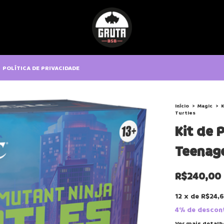
POLÍTICA DE PRIVACIDADE
Início
>
Magic
>
K
Turtles
Kit de 
Teenage
R$240,00
12
x
de
R$24,
4% de descon
Ver mais detalh