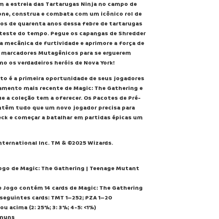
 a estreia das Tartarugas Ninja no campo de
one, construa e combata com um icônico rol de
gos de quarenta anos dessa febre de tartarugas
 teste do tempo. Pegue os capangas de Shredder
 mecânica de furtividade e aprimore a força de
 marcadores Mutagênicos para se erguerem
o os verdadeiros heróis de Nova York!
to é a primeira oportunidade de seus jogadores
amento mais recente de Magic: The Gathering e
e a coleção tem a oferecer. Os Pacotes de Pré-
têm tudo que um novo jogador precisa para
ck e começar a batalhar em partidas épicas um
ternational Inc. TM & ©2025 Wizards.
ogo de Magic: The Gathering | Teenage Mutant
 Jogo contém 14 cards de Magic: The Gathering
seguintes cards: TMT 1–252; PZA 1–20
 ou acima (2: 25%; 3: 3%; 4-5: <1%)
omuns