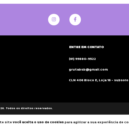
ENTRE EM CONTATO
(61) 99880-9522
grutabsb@gmail.com
CLN 406 Bloco E, Loja 16 - subsolo 
26. Todos os direitos reservados.
te site
você aceita o uso de cookies
para agilizar a sua experiência de c