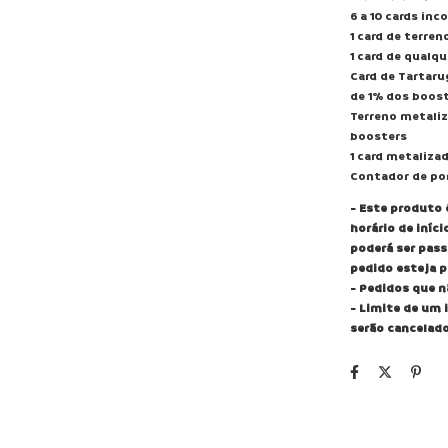
6 a 10 cards in
1 card de terren
1 card de qualq
Card de Tartar
de 1% dos boos
Terreno metali
boosters
1 card metalizad
Contador de po
- Este produto 
horário de iníci
poderá ser pass
pedido esteja p
- Pedidos que 
- Limite de um 
serão cancelado