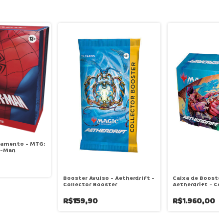
çamento - MTG:
r-Man
Booster Avulso - Aetherdrift -
Caixa de Booste
Collector Booster
Aetherdrift - C
Booster
R$159,90
R$1.960,00