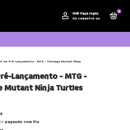
0
Olá!
Faça login
Ou cadastre-se
it de Pré-Lançamento - MTG - Teenage Mutant Ninja
Pré-Lançamento - MTG -
 Mutant Ninja Turtles
69
to
pagando com Pix
es