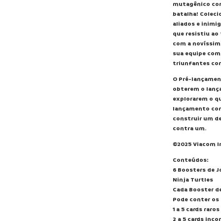
mutagênico com
batalha! Coleci
aliados e inimi
que resistiu ao
com a novíssima
sua equipe com
triunfantes com
O Pré-lançamen
obterem o lanç
explorarem o qu
lançamento con
construir um de
contra um.
©2025 Viacom In
Conteúdos:
6 Boosters de J
Ninja Turtles
Cada Booster de
Pode conter os 
1 a 5 cards raros
2 a 5 cards inc