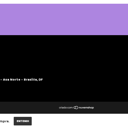
- Asa Norte - Brasília, DF
ompra.
ENTENDI