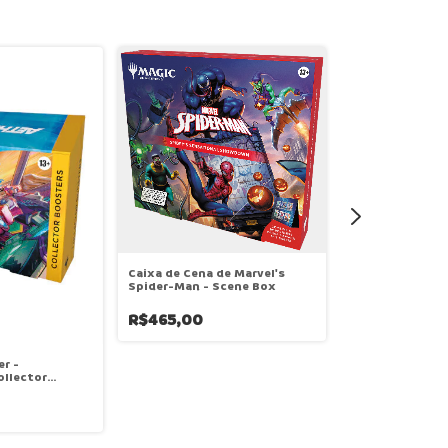
Caixa de Cena de Marvel's
Spider-Man - Scene Box
R$465,00
r -
Booster Avulso 
ollector
Creed - Booster
Colecionador
R$195,00