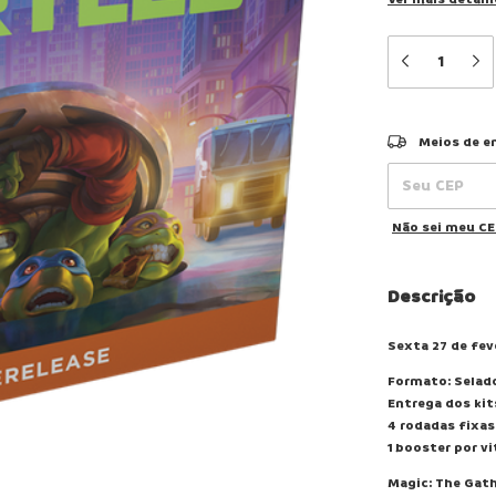
Entregas para o
Meios de e
Não sei meu C
Descrição
Sexta 27 de fev
Formato: Selad
Entrega dos kit
4 rodadas fixas
1 booster por vi
Magic: The Gat