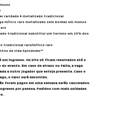
comuns
o
uer raridade é metalizado tradicional
uga mítico raro metalizado sem bordas em menos
ters
zado tradicional substitui um terreno em 20% dos
o tradicional raro/mítico raro
ntos de vida Spindown™
é um ingresso. Os kits só ficam reservados até o
o do evento. Em caso de atraso ou falta, a vaga
ada a outro jogador que esteja presente. Caso o
ago, o valor será devolvido.
não forem pagos em uma semana serão cancelados.
ingresso por pessoa. Pedidos com mais unidades
s.