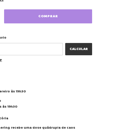
ALTERAR CEP
 CEP:
nvio
CALCULAR
EP
ereiro às 19h30
o
s às 19h30
tória
hering recebe uma dose quádrupla de caos