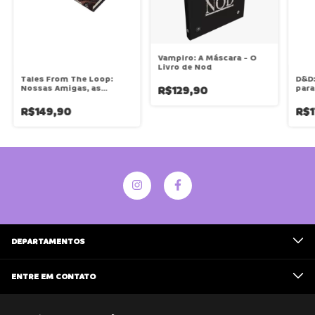
Vampiro: A Máscara - O
Livro de Nod
Tales From The Loop:
D&D:
Nossas Amigas, as
para
R$129,90
Máquinas & Outros
Mistérios
R$149,90
R$1
DEPARTAMENTOS
ENTRE EM CONTATO