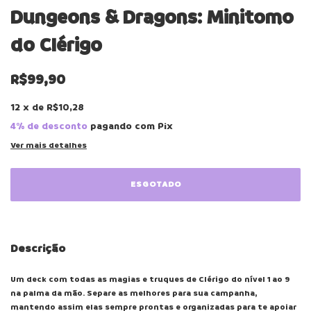
Dungeons & Dragons: Minitomo
do Clérigo
R$99,90
12
x
de
R$10,28
4% de desconto
pagando com Pix
Ver mais detalhes
Descrição
Um deck com todas as magias e truques de Clérigo do nível 1 ao 9
na palma da mão. Separe as melhores para sua campanha,
mantendo assim elas sempre prontas e organizadas para te apoiar