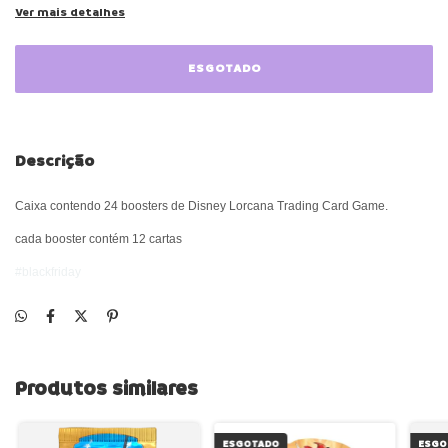
Ver mais detalhes
Descrição
Caixa contendo 24 boosters de Disney Lorcana Trading Card Game.
cada booster contém 12 cartas
#blackfriday
Produtos similares
ESGOTADO
ESGO