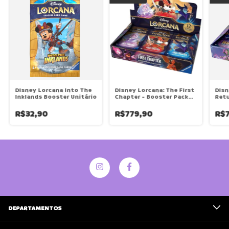
Disney Lorcana Into The
Disney Lorcana: The First
Disn
Inklands Booster Unitário
Chapter - Booster Pack
Retu
Display
Disp
R$32,90
R$779,90
R$7
DEPARTAMENTOS