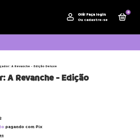
0
Olá!
Faça login
Ou cadastre-se
çador: A Revanche - Edição Deluxe
: A Revanche - Edição
2
to
pagando com Pix
es