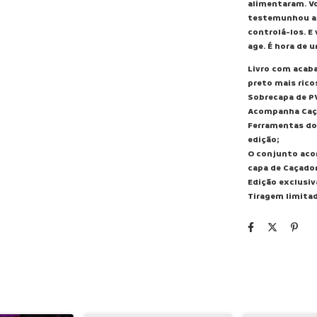
alimentaram. V
testemunhou a 
controlá-los. E 
age. É hora de 
Livro com acab
preto mais ricos
Sobrecapa de P
Acompanha Caça
Ferramentas do 
edição;
O conjunto aco
capa de Caçador
Edição exclusiva
Tiragem limita