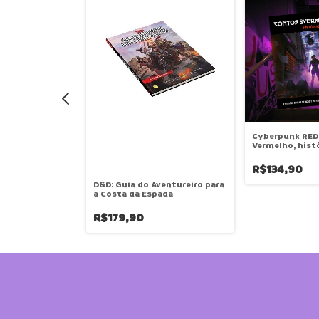
Cyberpunk RED
Vermelho, hist
R$134,90
anche - Escudo
D&D: Guia do Aventureiro para
 Ferramentas
a Costa da Espada
R$179,90