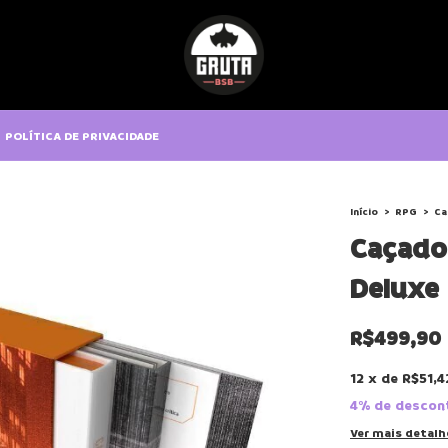
POLÍTICA DE PRIVACIDADE
Início
>
RPG
>
Ca
Caçador
Deluxe
R$499,90
12
x
de
R$51,4
4% de descon
Ver mais detalh