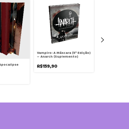
Vampiro: A Máscara (5ª Edição)
– Anarch (Suplemento)
Apocalipse
R$159,90
Vampiro: A Másc
Personagem - 
R$49,90