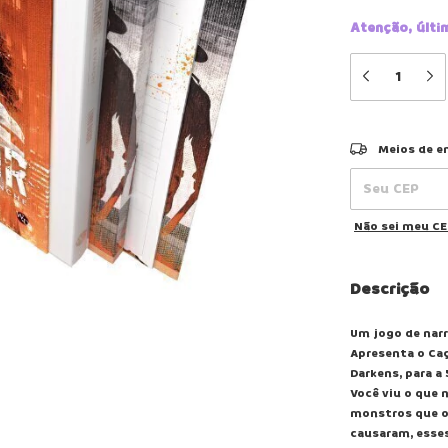
Atenção, últi
Entregas para o
Meios de e
Não sei meu C
Descrição
Um jogo de nar
Apresenta o Caç
Darkens, para a 
Você viu o que 
monstros que o 
causaram, esses