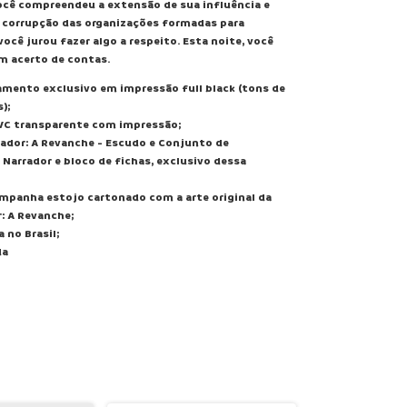
ocê compreendeu a extensão de sua influência e
corrupção das organizações formadas para
você jurou fazer algo a respeito. Esta noite, você
um acerto de contas.
amento exclusivo em impressão full black (tons de
);
VC transparente com impressão;
dor: A Revanche - Escudo e Conjunto de
Narrador e bloco de fichas, exclusivo dessa
mpanha estojo cartonado com a arte original da
: A Revanche;
 no Brasil;
da