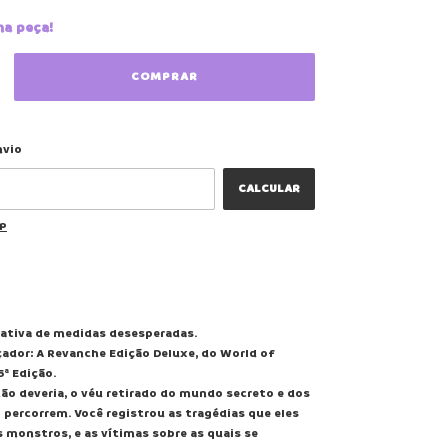
ma peça!
ALTERAR CEP
 CEP:
nvio
CALCULAR
EP
rativa de medidas desesperadas.
ador: A Revanche Edição Deluxe, do World of
5ª Edição.
não deveria, o véu retirado do mundo secreto e dos
percorrem. Você registrou as tragédias que eles
 monstros, e as vítimas sobre as quais se