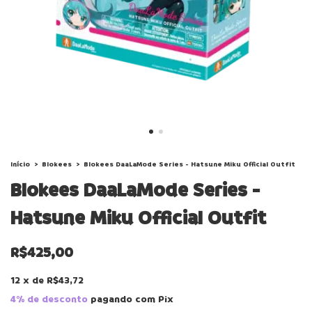
Início
>
Blokees
>
Blokees DaaLaMode Series - Hatsune Miku Official Outfit
Blokees DaaLaMode Series -
Hatsune Miku Official Outfit
R$425,00
12
x
de
R$43,72
4% de desconto
pagando com Pix