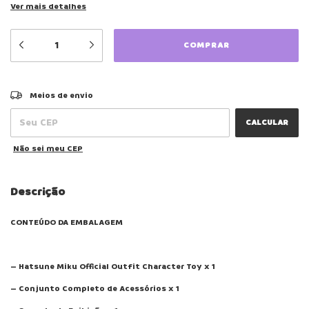
Ver mais detalhes
ALTERAR CEP
Entregas para o CEP:
Meios de envio
CALCULAR
Não sei meu CEP
Descrição
CONTEÚDO DA EMBALAGEM
– Hatsune Miku Official Outfit Character Toy x 1
– Conjunto Completo de Acessórios x 1