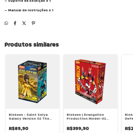
– Suporte de Exibição x 1
– Manual de Instruções x 1
Produtos similares
Blokees - Saint Seiya
Blokees | Evangelion
Blok
Galaxy Version 02 The
Production Model-02
Defe
Legacy of the Gold
Action Edition
Qued
Saints - Caixa Surpresa 1
uni
R$89,90
R$399,90
R$2
unidade